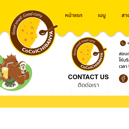
หน้าแรก
เมนู
สา
TC046 – Central Ayutth
Skip
to
content
+
สอบถ
ให้บร
เวลา 
CONTACT US
ติดต่อเรา