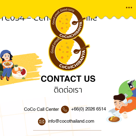
TC054 – Central Eastville
Skip
to
content
CONTACT US
ติดต่อเรา
+66(0) 2026 6514
CoCo Call Center
info@cocothailand.com