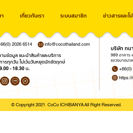
ขา
เกี่ยวกับเรา
ระบบสมาชิก
ข่าวสารและโปร
Ratchapruek
66(0) 2026 6514
info@cocothailand.com
บริษัท ทนา
ามข้อมูล แนะนำสินค้าและบริการ
989 อาคาร เอ
แขวงบางนาเห
ิการทุกวัน ไม่เว้นวันหยุดนักขัตฤกษ์
9.00 - 18.30 น.
+66(0)
https:/
© Copyright 2021. CoCo ICHIBANYA All Right Reserved.