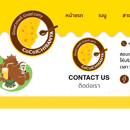
หน้าแรก
เมนู
สา
TC055 – Lotus’s North 
Skip
to
content
+
สอบถ
ให้บร
เวลา 
CONTACT US
ติดต่อเรา