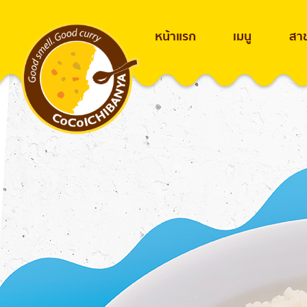
หน้าแรก
เมนู
สา
Fried Shrimp Curry
Skip
to
content