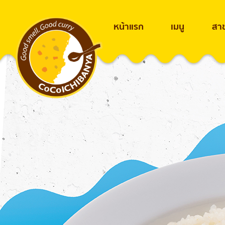
หน้าแรก
เมนู
สา
Seabass Steak Curry
Skip
to
content